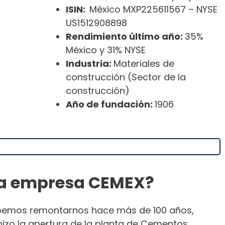
ISIN:
México MXP225611567 – NYSE
US1512908898
Rendimiento último año:
35%
México y 31% NYSE
Industria:
Materiales de
construcción (Sector de la
construcción)
Año de fundación:
1906
la empresa CEMEX?
ebemos remontarnos hace más de 100 años,
 hizo la apertura de la planta de Cementos