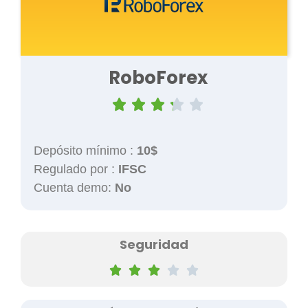
RoboForex





Depósito mínimo :
10$
Regulado por :
IFSC
Cuenta demo:
No
Seguridad




