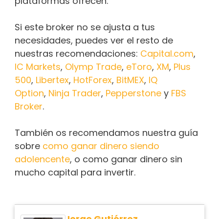
plataformas ofrecen.
Si este broker no se ajusta a tus
necesidades, puedes ver el resto de
nuestras recomendaciones:
Capital.com
,
IC Markets
,
Olymp Trade
,
eToro
,
XM
,
Plus
500
,
Libertex
,
HotForex
,
BitMEX
,
IQ
Option
,
Ninja Trader
,
Pepperstone
y
FBS
Broker
.
También os recomendamos nuestra guía
sobre
como ganar dinero siendo
adolencente
, o como ganar dinero sin
mucho capital para invertir.
Jorge Gutiérrez