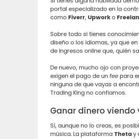
Si tienes alguna habilidad demo
portal especializado en la con
como
Fiverr
,
Upwork
o
Freela
Sobre todo si tienes conocimie
diseño o los idiomas, ya que e
de ingresos online que, quién s
De nuevo, mucho ojo con proye
exigen el pago de un
fee
para e
ninguna de que vayas a encontr
Trading King no confiamos.
Ganar dinero viendo
Sí, aunque no lo creas, es pos
música. La plataforma
Theta
y 