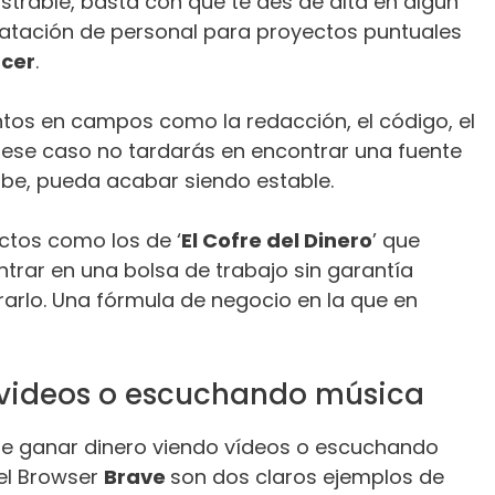
strable, basta con que te des de alta en algún
tratación de personal para proyectos puntuales
ncer
.
ntos en campos como la redacción, el código, el
n ese caso no tardarás en encontrar una fuente
abe, pueda acabar siendo estable.
ctos como los de ‘
El Cofre del Dinero
’ que
ntrar en una bolsa de trabajo sin garantía
arlo. Una fórmula de negocio en la que en
 videos o escuchando música
ible ganar dinero viendo vídeos o escuchando
el Browser
Brave
son dos claros ejemplos de