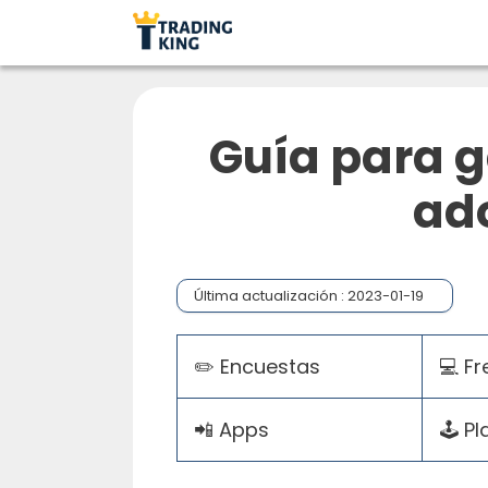
Guía para g
ad
Última actualización :
2023-01-19
✏️ Encuestas
💻 Fr
📲 Apps
🕹 Pl