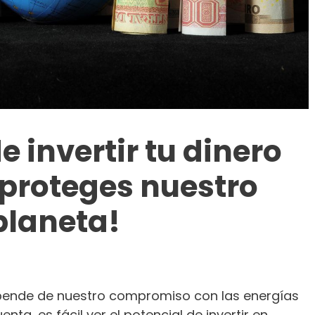
e invertir tu dinero
proteges nuestro
planeta!
epende de nuestro compromiso con las energías
ta, es fácil ver el potencial de invertir en