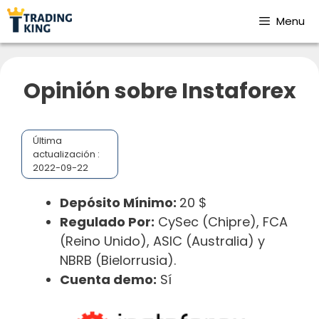
Menu
Opinión sobre Instaforex
Última
actualización :
2022-09-22
Depósito Mínimo:
20 $
Regulado Por:
CySec (Chipre), FCA
(Reino Unido), ASIC (Australia) y
NBRB (Bielorrusia).
Cuenta demo:
Sí