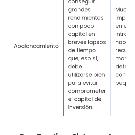
conseguir
grandes
Mucho
rendimientos
import
con poco
en el t
capital en
intradía
breves lapsos
habitua
Apalancamiento
de tiempo
recurrir
que, eso sí,
momen
debe
determ
utilizarse bien
con ca
para evitar
pequeñ
comprometer
el capital de
inversión.