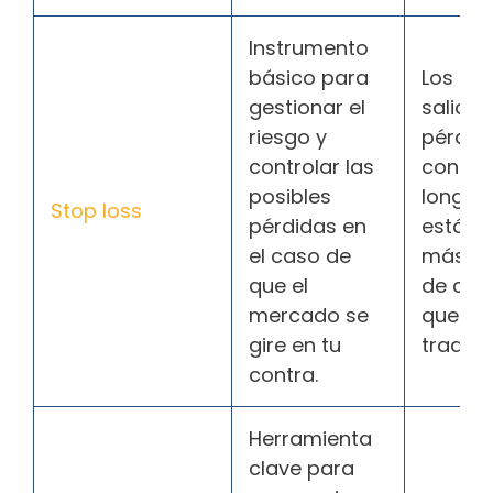
Instrumento
básico para
Los pu
gestionar el
salida
riesgo y
pérdid
controlar las
control
posibles
long tr
Stop loss
pérdidas en
están 
el caso de
más al
que el
de cot
mercado se
que en 
gire en tu
trading
contra.
Herramienta
clave para