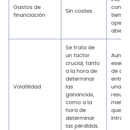
Gastos de
confo
Sin costes.
financiación
tiempo
operac
abierta
Se trata de
un factor
Aun re
crucial, tanto
esencia
a la hora de
de det
determinar
entrad
Volatilidad
las
una op
ganancias,
result
como a la
menos 
hora de
que en 
determinar
intradía
las pérdidas.