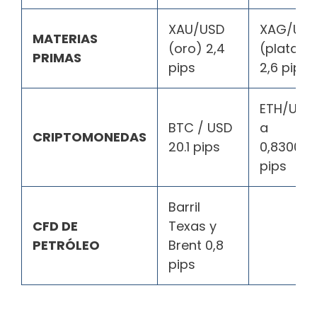
XAU/USD
XAG/US
MATERIAS
(oro) 2,4
(plata)
PRIMAS
pips
2,6 pips
ETH/USD
BTC / USD
a
CRIPTOMONEDAS
20.1 pips
0,83000
pips
Barril
CFD DE
Texas y
PETRÓLEO
Brent 0,8
pips