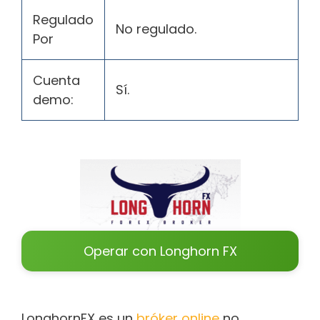
Regulado
No regulado.
Por
Cuenta
Sí.
demo:
Operar con Longhorn FX
LonghornFX es un
bróker online
no